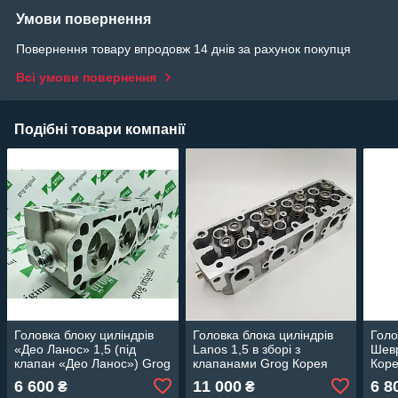
Умови повернення
Повернення товару впродовж 14 днів за рахунок покупця
Всі умови повернення
Подібні товари компанії
Головка блоку циліндрів
Головка блока циліндрів
Голо
«Део Ланос» 1,5 (під
Lanos 1,5 в зборі з
Шевр
клапан «Део Ланос») Grog
клапанами Grog Корея
Кор
Корея
6 600
11 000
6 8
₴
₴