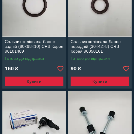
Сальник колінвала Ланос
Сальник колінвала Ланос
задній (80×98×10) CRB Корея
передній (30×42×8) CRB
96101489
Корея 96350161
Готово до відправки
Готово до відправки
160
90
₴
₴
Купити
Купити