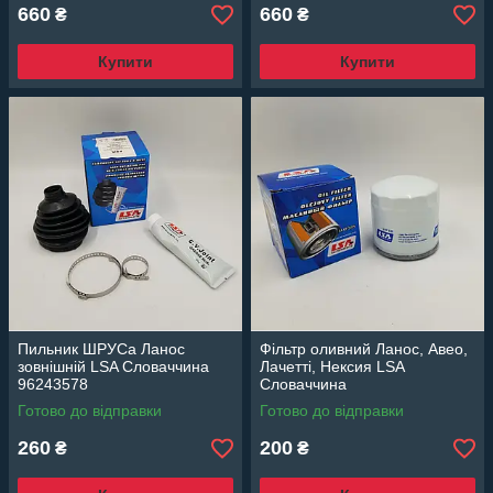
660
660
₴
₴
Купити
Купити
Пильник ШРУСа Ланос
Фільтр оливний Ланос, Авео,
зовнішній LSA Словаччина
Лачетті, Нексия LSA
96243578
Словаччина
Готово до відправки
Готово до відправки
260
200
₴
₴