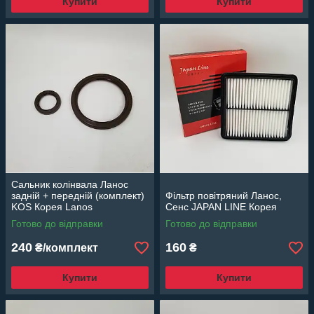
Купити
Купити
Сальник колінвала Ланос
задній + передній (комплект)
Фільтр повітряний Ланос,
KOS Корея Lanos
Сенс JAPAN LINE Корея
1.5 Chevrolet Aveo 1.5
Готово до відправки
Готово до відправки
240
160
₴/комплект
₴
Купити
Купити