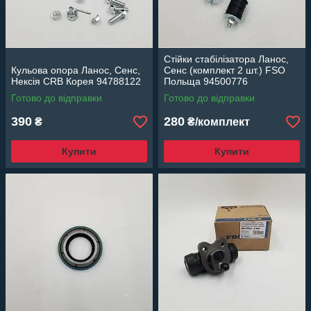
Стійки стабілізатора Ланос,
Кульова опора Ланос, Сенс,
Сенс (комплект 2 шт.) FSO
Нексія CRB Корея 94788122
Польща 94500776
Готово до відправки
Готово до відправки
390
280
₴
₴/комплект
Купити
Купити