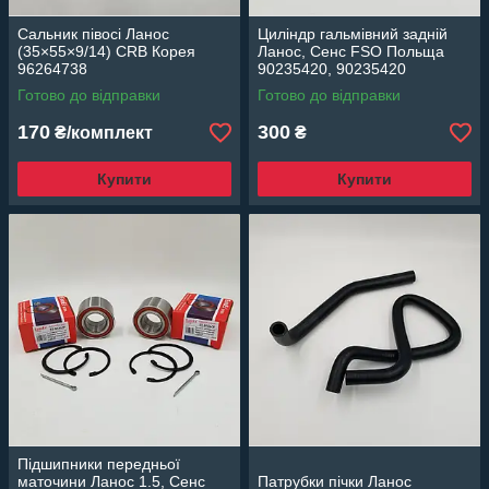
Сальник півосі Ланос
Циліндр гальмівний задній
(35×55×9/14) CRB Корея
Ланос, Сенс FSO Польща
96264738
90235420, 90235420
Готово до відправки
Готово до відправки
170
300
₴/комплект
₴
Купити
Купити
Підшипники передньої
маточини Ланос 1.5, Сенс
Патрубки пічки Ланос