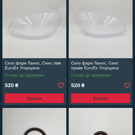
Скло фари Ланос, Сенс ліве
Скло фари Ланос, Сенс
EuroEx Угорщина
праве EuroEx Угорщина
Готово до відправки
Готово до відправки
520
520
₴
₴
Купити
Купити