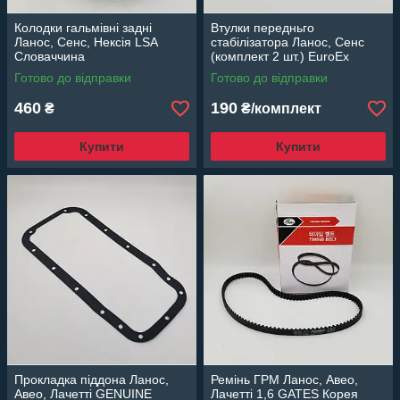
Колодки гальмівні задні
Втулки передньго
Ланос, Сенс, Нексія LSA
стабілізатора Ланос, Сенс
Словаччина
(комплект 2 шт.) EuroEx
Угорщина 96444469
Готово до відправки
Готово до відправки
460
190
₴
₴/комплект
Купити
Купити
Прокладка піддона Ланос,
Ремінь ГРМ Ланос, Авео,
Авео, Лачетті GENUINE
Лачетті 1,6 GATES Корея