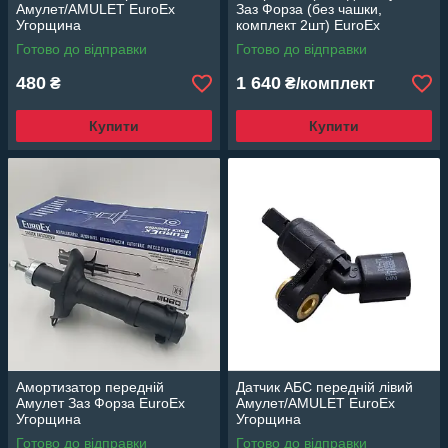
Амулет/AMULET EuroEx
Заз Форза (без чашки,
Угорщина
комплект 2шт) EuroEx
Угорщина
Готово до відправки
Готово до відправки
480
1 640
₴
₴/комплект
Купити
Купити
Амортизатор передній
Датчик АБС передній лівий
Амулет Заз Форза EuroEx
Амулет/AMULET EuroEx
Угорщина
Угорщина
Готово до відправки
Готово до відправки