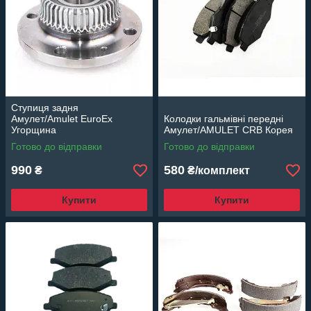
Ступиця задня
Амулет/Amulet EuroEx
Колодки гальмівні передні
Угорщина
Амулет/AMULET CRB Корея
Готово до відправки
Готово до відправки
990
580
₴
₴/комплект
Купити
Купити