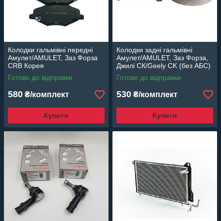
Колодки гальмівні передні
Колодки задні гальмівні
Амулет/AMULET, Заз Форза
Амулет/AMULET, Заз Форза,
CRB Корея
Джилі СК/Geely CK (без АБС)
EuroEx Угорщина
Готово до відправки
Готово до відправки
580
530
₴/комплект
₴/комплект
Купити
Купити