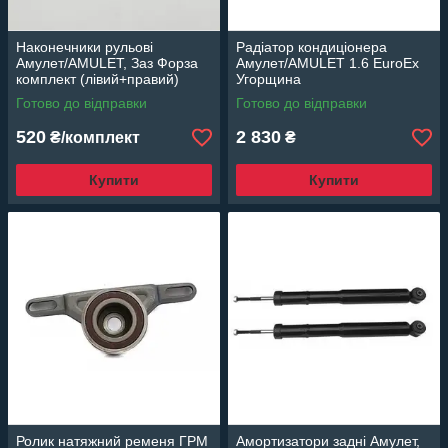
Наконечники рульові
Радіатор кондиціонера
Амулет/AMULET, Заз Форза
Амулет/AMULET 1.6 EuroEx
комплект (лівий+правий)
Угорщина
EuroEx Угорщина
Готово до відправки
Готово до відправки
520
2 830
₴/комплект
₴
Купити
Купити
Ролик натяжний ременя ГРМ
Амортизатори задні Амулет,