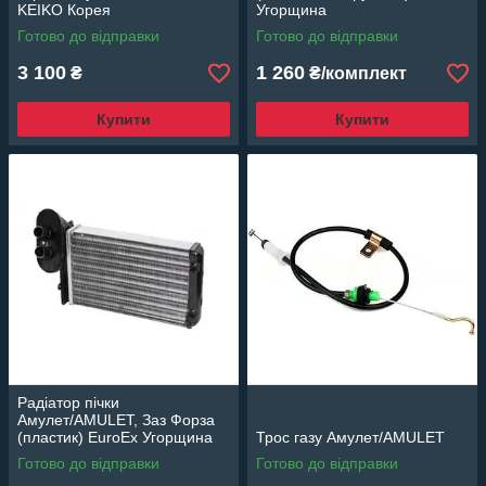
KEIKO Корея
Угорщина
Готово до відправки
Готово до відправки
3 100
1 260
₴
₴/комплект
Купити
Купити
Радіатор пічки
Амулет/AMULET, Заз Форза
(пластик) EuroEx Угорщина
Трос газу Амулет/AMULET
Готово до відправки
Готово до відправки