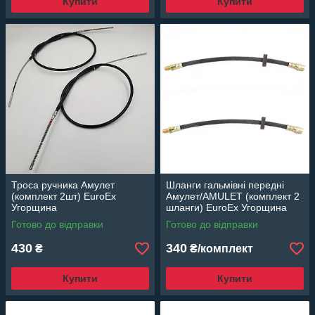
Купити
Купити
Троса ручника Амулет
Шланги гальмівні передні
(комплект 2шт) EuroEx
Амулет/AMULET (комплект 2
Угорщина
шланги) EuroEx Угорщина
Готово до відправки
Готово до відправки
430
340
₴
₴/комплект
Купити
Купити