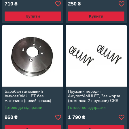
710
250
₴
₴
Купити
Купити
Барабан гальмівний
Пружини передні
Амулет/AMULET без
Амулет/AMULET, Заз Форза
маточини (новий зразок)
(комплект 2 пружини) CRB
EuroEx Угорщина
Корея
Готово до відправки
Готово до відправки
960
1 790
₴
₴