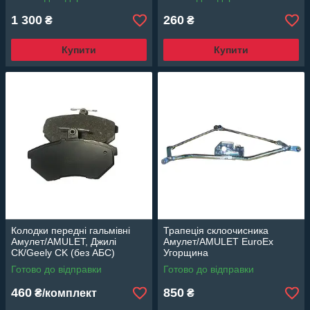
1 300
260
₴
₴
Купити
Купити
Колодки передні гальмівні
Трапеція склоочисника
Амулет/AMULET, Джилі
Амулет/AMULET EuroEx
СК/Geely CK (без АБС)
Угорщина
EuroEx Угорщина
Готово до відправки
Готово до відправки
460
850
₴/комплект
₴