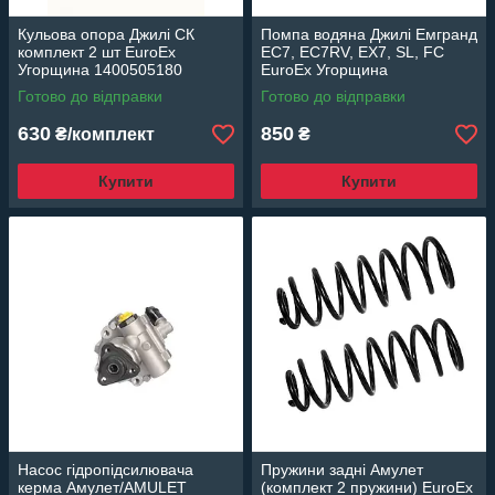
Кульова опора Джилі СК
Помпа водяна Джилі Емгранд
комплект 2 шт EuroEx
EC7, EC7RV, EX7, SL, FC
Угорщина 1400505180
EuroEx Угорщина
1136000158, EX-WP00158
Готово до відправки
Готово до відправки
630
850
₴/комплект
₴
Купити
Купити
Насос гідропідсилювача
Пружини задні Амулет
керма Амулет/AMULET
(комплект 2 пружини) EuroEx