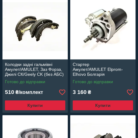
Колодки задні гальмівні
Стартер
Амулет/AMULET, Заз Форза,
Амулет/AMULET Elprom-
Джилі СК/Geely CK (без АБС)
Elhovo Болгарія
EuroEx Угорщина
Готово до відправки
Готово до відправки
510
3 160
₴/комплект
₴
Купити
Купити