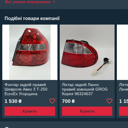
Всі умови повернення
Подібні товари компанії
Фонтар задній правий
Ліхтар задній Ланос
Ліхт
Шевроле Авео 3 Т-250
правий зовнішній GROG
Лаче
EuroEx Угорщина
Корея 96324637
1 530
700
1 1
₴
₴
Купити
Купити