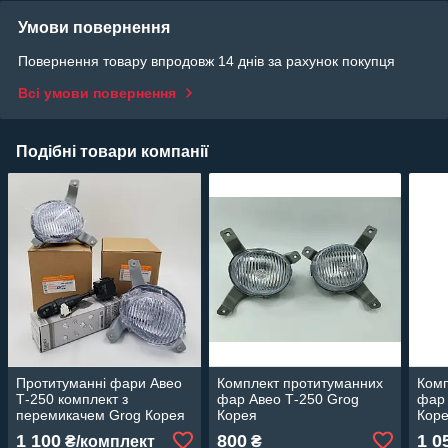
Умови повернення
Повернення товару впродовж 14 днів за рахунок покупця
Всі умови повернення
Подібні товари компанії
Протитуманні фари Авео
Комплект протитуманних
Комп
Т-250 комплект з
фар Авео Т-250 Grog
фар 
перемикачем Grog Корея
Корея
Кор
1 100
800
1 0
₴/комплект
₴