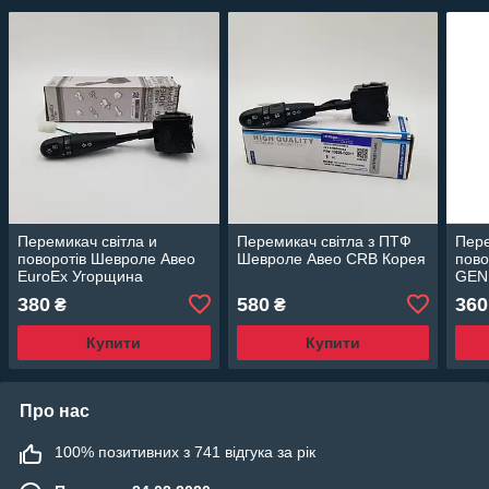
Перемикач світла и
Перемикач світла з ПТФ
Пере
поворотів Шевроле Авео
Шевроле Авео CRB Корея
пово
EuroEx Угорщина
GEN
380
580
360
₴
₴
Купити
Купити
Про нас
100% позитивних з 741 відгука за рік