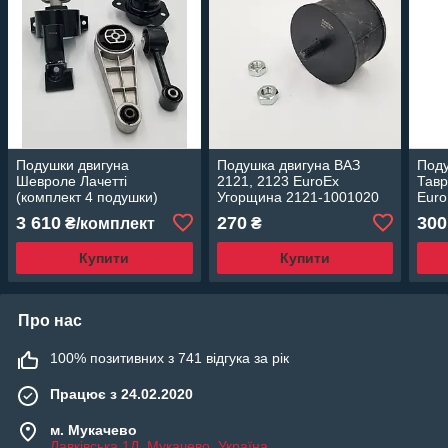
Подушки двигуна
Подушка двигуна ВАЗ
Поду
Шевроле Лачетті
2121, 2123 EuroEx
Тавр
(комплект 4 подушки)
Угорщина 2121-1001020
Euro
EuroEx Угорщина
3 610
270
300
₴/комплект
₴
Купити
Купити
Про нас
100% позитивних з 741 відгука за рік
Працює з 24.02.2020
м. Мукачево
Лавківська 1Д, Мукачево, Україна