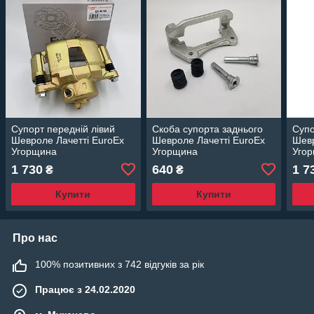
Супорт передній лівий
Скоба супорта заднього
Супо
Шевроле Лачетті EuroEx
Шевроле Лачетті EuroEx
Шевр
Угорщина
Угорщина
Уго
1 730
640
1 7
₴
₴
Купити
Купити
Про нас
100% позитивних з 742 відгуків за рік
Працює з 24.02.2020