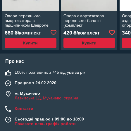
Опори переднього
Опора амортизатора
Опо
амортизатора з
переднього Лачетті
задн
підшипником Шевроле
(комплект
опор
Авео комплект 2 опори
опора+підшипник) EuroEx
660
420
340
₴/комплект
₴/комплект
CRB Корея
Угорщина 96549921
Купити
Купити
Про нас
100% позитивних з 745 відгуків за рік
Працює з 24.02.2020
м. Мукачево
Лавківська 1Д, Мукачево, Україна
Контакти
Сьогодні працює з 09:00 до 18:00
Показати весь графік роботи