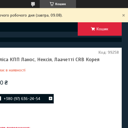
Кошик
чого робочого дня (завтра, 09.08).
Кошик
Код:
99258
ліса КПП Ланос, Нексія, Лаачетті CRB Корея
ає в наявності
0 ₴
+380 (97) 636-24-54