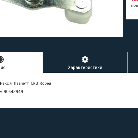
пов
пис
Характеристики
Нексія, Лаачетті CRB Корея
ом 90342949