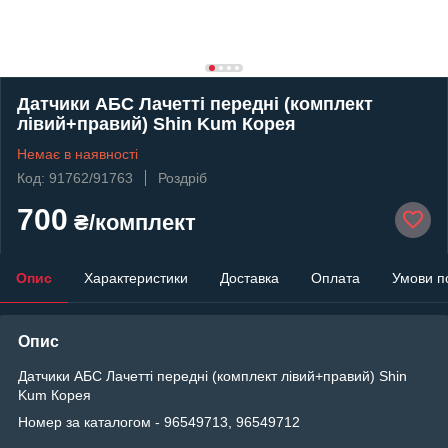
Датчики АБС Лачетті передні (комплект
лівий+правий) Shin Kum Корея
Немає в наявності
Код: 91762/91763
Роздріб
700
₴/комплект
Опис
Характеристики
Доставка
Оплата
Умови п
Опис
Датчики АБС Лачетті передні (комплект лівий+правий) Shin
Kum Корея
Номер за каталогом - 96549713, 96549712