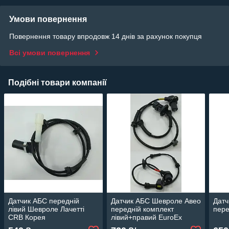
Умови повернення
Повернення товару впродовж 14 днів за рахунок покупця
Всі умови повернення
Подібні товари компанії
Датчик АБС передній
Датчик АБС Шевроле Авео
Датч
лівий Шевроле Лачетті
передній комплект
пере
CRB Корея
лівий+правий EuroEx
Угорщина