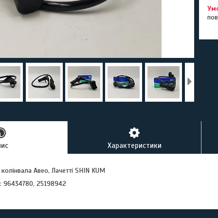
пов
пис
Характеристики
колінвала Авео, Лачетті SHIN KUM
: 96434780, 25198942