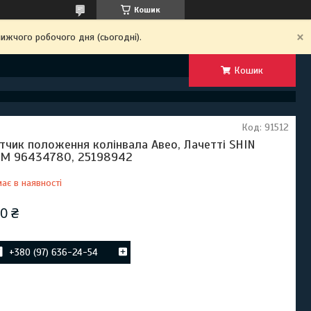
Кошик
ижчого робочого дня (сьогодні).
Кошик
Код:
91512
тчик положення колінвала Авео, Лачетті SHIN
M 96434780, 25198942
ає в наявності
0 ₴
+380 (97) 636-24-54