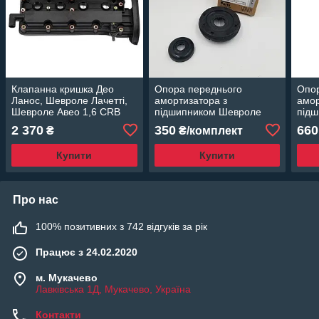
Клапанна кришка Део
Опора переднього
Опор
Ланос, Шевроле Лачетті,
амортизатора з
амор
Шевроле Авео 1,6 CRB
підшипником Шевроле
під
Корея
Авео CRB Корея
Авео
2 370
350
660
₴
₴/комплект
CRB
Купити
Купити
Про нас
100% позитивних з 742 відгуків за рік
Працює з 24.02.2020
м. Мукачево
Лавківська 1Д, Мукачево, Україна
Контакти