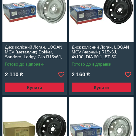
Диск колісний Логан, LOGAN
Диск колісний Логан, LOGAN
MCV (металлик) Dokker,
MCV (черный) R15x6J,
Sandero, Lodgy, Clio R15x6J,
4x100, DIA 60.1, ET 50
4x100, DIA 60.1, ET 50
EuroEx Венгрия
Готово до відправки
Готово до відправки
EuroEx Венгрия
2 110
2 160
₴
₴
Купити
Купити