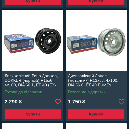
Купити
Купити
Диск колісний Рено Докккер,
Диск колісний Ланос
DOKKER (черный) R15x6,
(металлик) R13x5J, 4x100,
4x100, DIA 60.1, ET 40 (EX-
DIA 56.6, ET 49 EuroEx
DOKR15B) EuroEx Венгрия
Венгрия
Готово до відправки
Готово до відправки
2 290
1 750
₴
₴
Купити
Купити