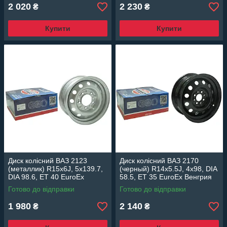
2 020
2 230
₴
₴
Купити
Купити
Диск колісний ВАЗ 2123
Диск колісний ВАЗ 2170
(металлик) R15x6J, 5x139.7,
(черный) R14x5.5J, 4x98, DIA
DIA 98.6, ET 40 EuroEx
58.5, ET 35 EuroEx Венгрия
Венгрия
Готово до відправки
Готово до відправки
1 980
2 140
₴
₴