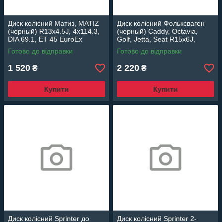
Диск колісний Матиз, MATIZ
Диск колісний Фольксваген
(черный) R13x4.5J, 4x114.3,
(черный) Caddy, Octavia,
DIA 69.1, ET 45 EuroEx
Golf, Jetta, Seat R15x6J,
Венгрия
5x112, DIA 57.1, ET 47 EuroEx
Готово до відправки
Готово до відправки
Венгрия
1 520
2 220
₴
₴
Купити
Купити
Диск колісний Sprinter до
Диск колісний Sprinter 2-