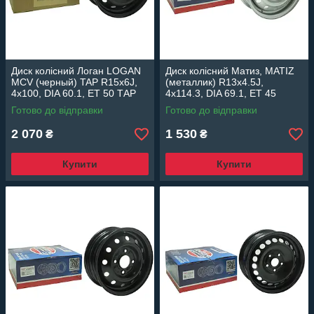
Диск колісний Логан LOGAN
Диск колісний Матиз, MATIZ
MCV (черный) TAP R15x6J,
(металлик) R13x4.5J,
4x100, DIA 60.1, ET 50 ТAP
4x114.3, DIA 69.1, ET 45
6x15 EuroEx Венгрия
EuroEx Венгрия
Готово до відправки
Готово до відправки
2 070
1 530
₴
₴
Купити
Купити