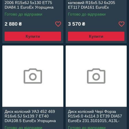
2006 R15x6J 5x130 ET75
катковий R16x5.5J 6x205
DIA84.1 EuroEx Угорщина
ET117 DIA161 EuroEx
EX-SPRR15S
Угорщина 2E0601019H EX-
Готово до відправки
Готово до відправки
SPRR16-2
2 880
3 570
₴
₴
Купити
Купити
Диск колісний УАЗ 452 469
Диск колісний Чері Форза
R16x6.5J 5x139.7 ET40
R15x6.0 4x114.3 ET39 DIA57
DIA108.5 EuroEx Угорщина
EuroEx 231.3101015, A13L-
452-3101015 EX-452R16
3101015
Готово до відправки
Готово до відправки