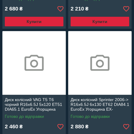
2 680
2 210
₴
₴
Купити
Купити
Диск колісний VAG T5 T6
Диск колісний Sprinter 2006->
чорний R16x6.5J 5x120 ET51
R16x6.5J 6x130 ET62 DIA84.1
DIA65.1 EuroEx Угорщина
EuroEx Угорщина EX-
EX-T-5-6R16B
SPRR16S
Готово до відправки
Готово до відправки
2 460
2 880
₴
₴