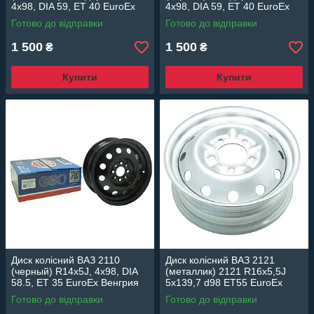
4x98, DIA 59, ET 40 EuroEx
4x98, DIA 59, ET 40 EuroEx
Венгрия
Венгрия
Готово до відправки
Готово до відправки
1 500
1 500
₴
₴
Купити
Купити
Диск колісний ВАЗ 2110
Диск колісний ВАЗ 2121
(черный) R14x5J, 4x98, DIA
(металлик) 2121 R16x5,5J
58.5, ET 35 EuroEx Венгрия
5x139,7 d98 ET55 EuroEx
Венгрия
Готово до відправки
Готово до відправки