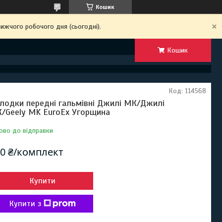
Кошик
ижчого робочого дня (сьогодні).
Кошик
Код:
114568
лодки передні гальмівні Джилі МК/Джилі
/Geely MK EuroEx Угорщина
ово до відправки
0 ₴/комплект
Купити
Купити з