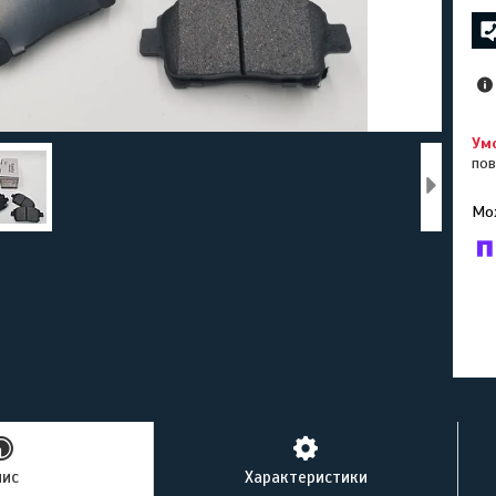
пов
У к
буд
пис
Характеристики