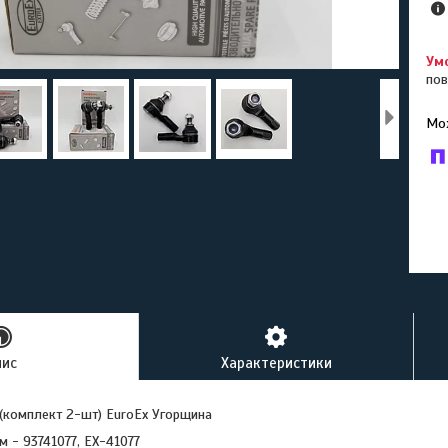
пов
У к
буд
пис
Характеристики
 (комплект 2-шт) EuroEx Угорщина
м - 93741077, EX-41077