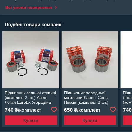
Всі умови повернення
Подібні товари компанії
Підшипник задньої ступиці
Підшипник передньої
Підш
(комплект 2 шт.) Авео,
маточини Ланос, Сенс,
Лога
Логан EuroEx Угорщина
Нексія (комплект 2 шт.)
(ком
FAG Німеччина
Уго
740
650
740
₴/комплект
₴/комплект
Купити
Купити