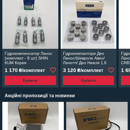
Гідрокомпенсатор Ланос
Гідрокомпантори Део
Гідр
(комплект - 8 шт) SHIN
Ланос/Шевроле Авео/
Лано
KUM Корея
Лачотті/ Део Нексія 1,6
CRB
16кл. комплект CRB Корея
1 170
3 120
1 6
₴/комплект
₴/комплект
Купити
Купити
Акційні пропозиції та новинки