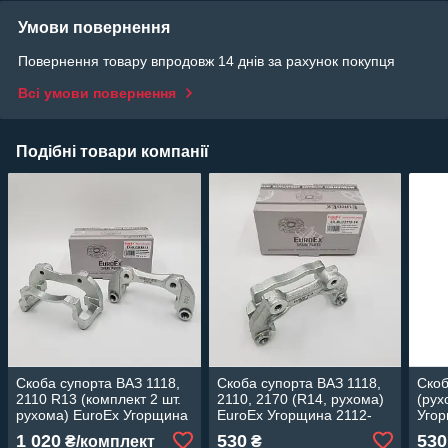
Умови повернення
Повернення товару впродовж 14 днів за рахунок покупця
Всі умови повернення
Подібні товари компанії
Скоба супорта ВАЗ 1118,
Скоба супорта ВАЗ 1118,
Скоб
2110 R13 (комплект 2 шт.
2110, 2170 (R14, рухома)
(рух
рухома) EuroEx Угорщина
EuroEx Угорщина 2112-
Угор
2110-3501155
3501155
1 020
530
530
₴/комплект
₴