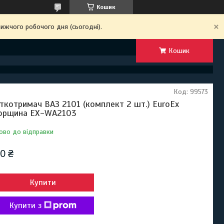
Кошик
ижчого робочого дня (сьогодні).
Кошик
Код:
99573
ткотримач ВАЗ 2101 (комплект 2 шт.) EuroEx
орщина EX-WA2103
ово до відправки
0 ₴
Купити
Купити з