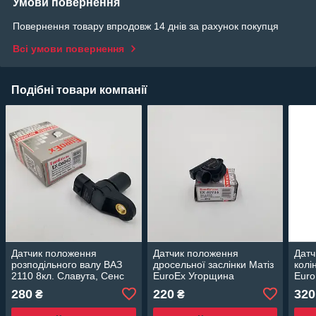
Умови повернення
Повернення товару впродовж 14 днів за рахунок покупця
Всі умови повернення
Подібні товари компанії
Датчик положення
Датчик положення
Датч
розподільного валу ВАЗ
дросельної заслінки Матіз
колі
2110 8кл. Славута, Сенс
EuroEx Угорщина
Euro
EuroEx Угорщина 2111-
93740916
963
280
220
320
₴
₴
3706040