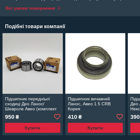
Всі умови повернення
Подібні товари компанії
Підшипник передніьої
Підшипник вичавний
Підш
сходиці Део Ланос/
Ланос, Авео 1.5 CRB
Део 
Шевроле Авео (комплект
Корея
Некс
2 шт.) CRB Корея
саль
950
410
390
₴
₴
Купити
Купити