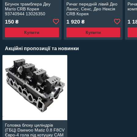
Бігунок трамблера Деу
Ричаг передній лівий Део
Рича
Матіз CRB Корея
Ланос, Сенс, Део Нексія
комп
93740944 13026350
CRB Корея
13026-B1011
150
1 920
1 1
₴
₴
Купити
Купити
Акційні пропозиції та новинки
Головка блоку циліндрів
(ГБЦ) Daewoo Matiz 0.8 F8CV
Євро-4 гола під котушку CAM