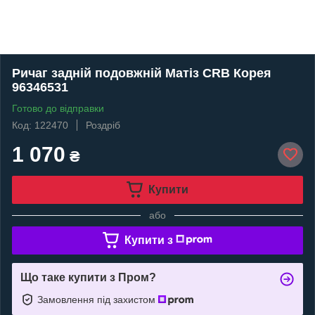
Ричаг задній подовжній Матіз CRB Корея
96346531
Готово до відправки
Код: 122470
Роздріб
1 070
₴
Купити
або
Купити з
Що таке купити з Пром?
Замовлення під захистом