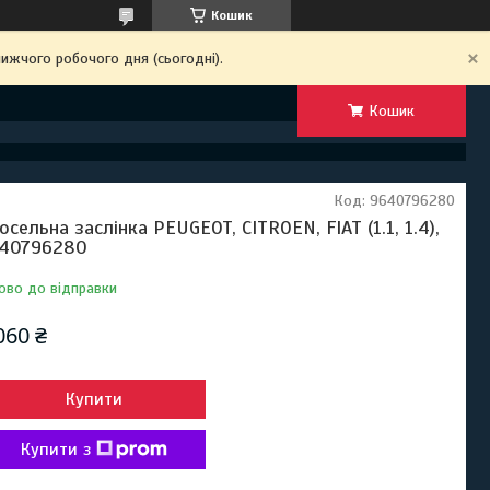
Кошик
ижчого робочого дня (сьогодні).
Кошик
Код:
9640796280
осельна заслінка PEUGEOT, CITROEN, FIAT (1.1, 1.4),
40796280
ово до відправки
060 ₴
Купити
Купити з