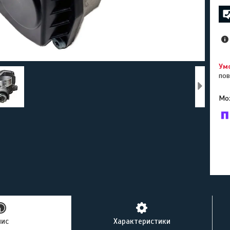
пов
У к
буд
пис
Характеристики