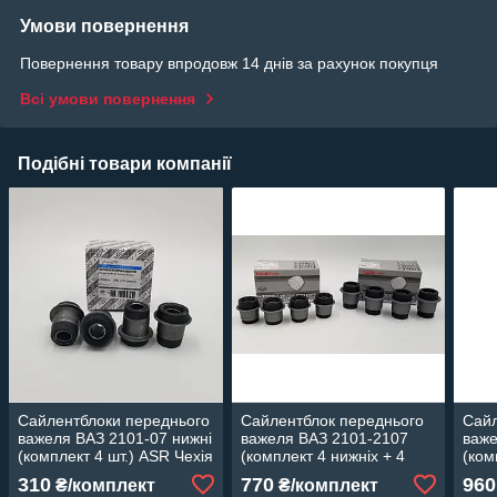
Умови повернення
Повернення товару впродовж 14 днів за рахунок покупця
Всі умови повернення
Подібні товари компанії
Сайлентблоки переднього
Сайлентблок переднього
Сайл
важеля ВАЗ 2101-07 нижні
важеля ВАЗ 2101-2107
важе
(комплект 4 шт.) ASR Чехія
(комплект 4 нижніх + 4
(ком
верхніх) EuroEx Угорщина
нижн
310
770
960
₴/комплект
₴/комплект