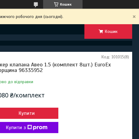
Кошик
ижчого робочого дня (сьогодні).
Кошик
Код:
101015(8)
кер клапана Авео 1.5 (комплект 8шт.) EuroEx
орщина 96335952
ово до відправки
080 ₴/комплект
Купити
Купити з