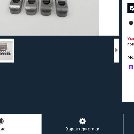
пов
У к
буд
пис
Характеристики