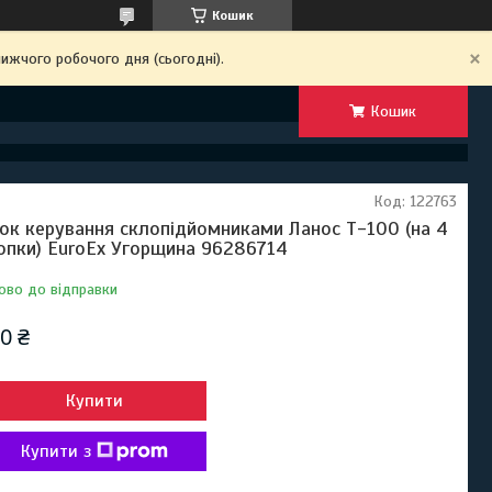
Кошик
ижчого робочого дня (сьогодні).
Кошик
Код:
122763
ок керування склопідйомниками Ланос Т-100 (на 4
опки) EuroEx Угорщина 96286714
ово до відправки
0 ₴
Купити
Купити з