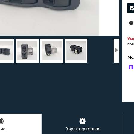
пов
У к
буд
пис
Характеристики