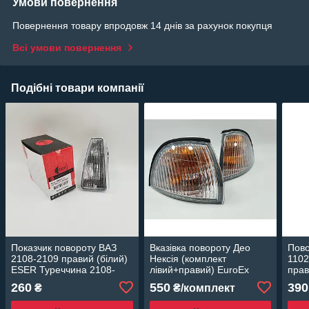
Умови повернення
Повернення товару впродовж 14 днів за рахунок покупця
Всі умови повернення
Подібні товари компанії
Показчик повороту ВАЗ
Вказівка повороту Део
Пово
2108-2109 правий (білий)
Нексія (комплект
1102
ESER Туреччина 2108-
лівий+правий) EuroEx
прав
3726010-20
Угорщина
260
550
390
₴
₴/комплект