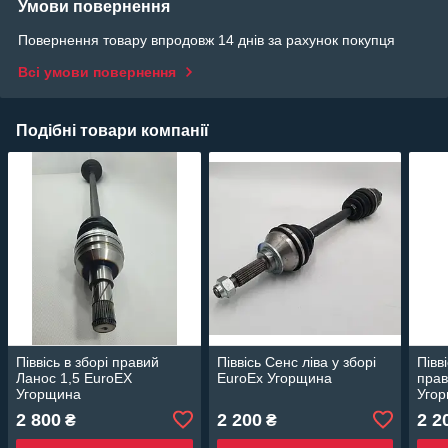
Умови повернення
Повернення товару впродовж 14 днів за рахунок покупця
Всі умови повернення
Подібні товари компанії
Піввісь в зборі правий
Піввісь Сенс ліва у зборі
Півв
Ланос 1,5 EuroEX
EuroEx Угорщина
прав
Угорщина
Уго
2 800
2 200
2 2
₴
₴