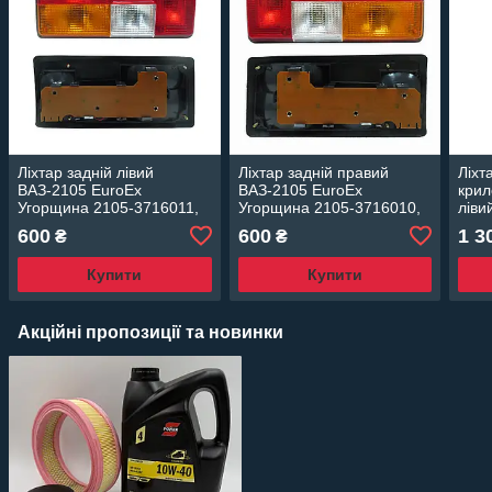
Ліхтар задній лівий
Ліхтар задній правий
Ліхт
ВАЗ-2105 EuroEx
ВАЗ-2105 EuroEx
крил
Угорщина 2105-3716011,
Угорщина 2105-3716010,
ліви
EX-RL2105-L
EX-RL2105-R
600
600
1 3
₴
₴
Купити
Купити
Акційні пропозиції та новинки