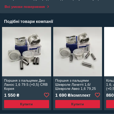
Всі умови повернення
Подібні товари компанії
Поршня з пальцями Део
Поршня з пальцями
Кіль
Ланос 1,6 79.5 (+0,5) CRB
Шевроле Лачетті 1,6/
1.6,
Корея
Шевроле Авео 1,6 79,25
(+0,
(+0,25) CRB Корея
937
1 550
1 690
860
₴
₴/комплект
Купити
Купити