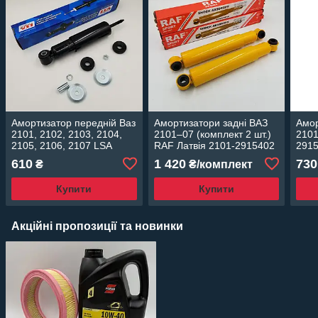
Амортизатор передній Ваз
Амортизатори задні ВАЗ
Амор
2101, 2102, 2103, 2104,
2101–07 (комплект 2 шт.)
2101
2105, 2106, 2107 LSA
RAF Латвія 2101-2915402
291
Словаччина
610
1 420
730
₴
₴/комплект
Купити
Купити
Акційні пропозиції та новинки